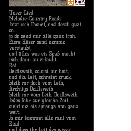
Unser Lied
Melodie: Country Roads
Jetzt isch Fasnet, ond desch guat
so,
jo do send mir älle ganz froh.
Eisre Häser send nemme
verstaubt,
ond älles was eis Spaß macht
isch dann au erlaubt.
Ref:
Deiflsweib, schrei mr heit,
ond dia Leit, schreiat zruck,
bleib mr doch vom Leib,
firchtigs Deiflsweib
bleib mr vom Leib, Deiflsweib.
Jedes Johr zur gleicha Zeit
sieht ma eis sprenga von ganz
weit.
Jo mir kommat älle rauf vom
Riad
ond dass ihr Leit des wissat,