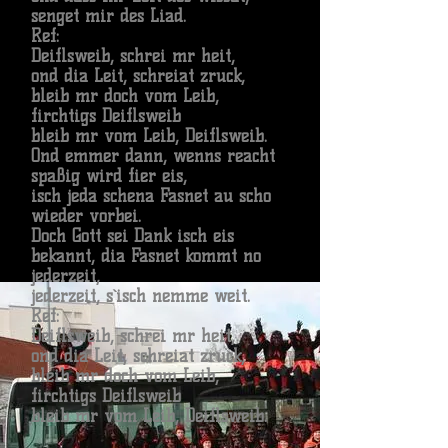
senget mir des Liad.
Ref:
Deiflsweib, schrei mr heit,
ond dia Leit, schreiat zruck,
bleib mr doch vom Leib,
firchtigs Deiflsweib
bleib mr vom Leib, Deiflsweib.
Ond emmer dann, wenns reacht
spaßig wird fier eis,
isch jeda schena Fasnet au scho
wieder vorbei.
Doch Gott sei Dank isch eis
bekannt, dia Fasnet kommt no
jederzeit,
jederzeit, s`isch nemme weit.
Ref:
Deiflsweib, schrei mr heit,
ond dia Leit, schreiat zruck,
bleib mr doch vom Leib,
firchtigs Deiflsweib
bleib mr vom Leib, Deiflsweib.