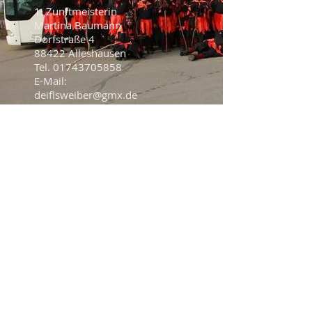
1. Zunftmeisterin
Martina Baumann
Dorfstraße 4
88422 Alleshausen
Tel.
01743705858
E-Mail:
deiflsweiber@gmx.de
ernen.
2. Zunftmeister
Luka Baric
Andreasstraße 12
88239 Wangen im Allgäu
Tel.
015733809415
E-Mail:
deiflsweiber@gmx.de
ernen.
Schriftführerin
Hannah Kohler
E-Mail:
deiflsweiber@gmx.de
iben, damit Ihre Nutzer Sie besser
kennenlernen.@